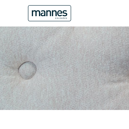
Categorias
Tecido 100% Poliéster
Tecido Linha Impermeável
Tecido Suede
Double Side
Pillow Flat Top
Pillow In
Turn Free
Homologado
Suporte
100Kg
120Kg