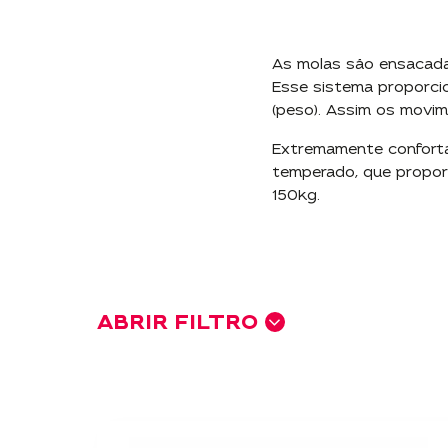
150Kg
160Kg
As molas são ensacadas
Esse sistema proporcio
180Kg
(peso). Assim os movi
200Kg
Extremamente confortáv
Bebês e crianças de até 3 anos
temperado, que proporc
150kg.
Mola
Mola Steel Core
Molas Miracoil
ABRIR FILTRO
Molas ensacadas 18cm
Molas Multispiral
Molas Superlastic