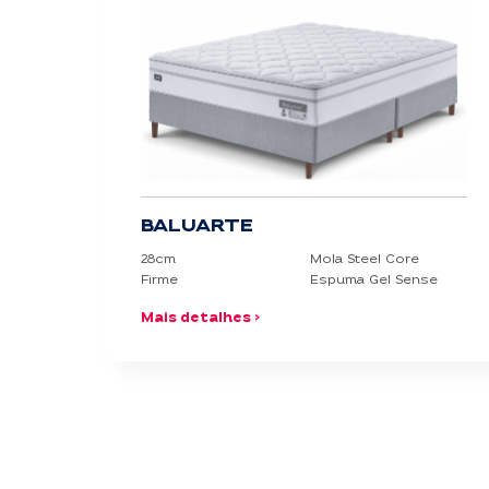
Conforto
Extra Firme
Firme
Intermediário
Macio
BALUARTE
Extra Macio
28cm
Mola Steel Core
Firme
Espuma Gel Sense
Altura
Mais detalhes >
10cm
14cm
14/17/20cm
14/17/22cm