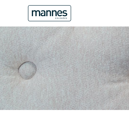
Categorias
Tecido 100% Poliéster
Tecido Linha Impermeável
Tecido Suede
Double Side
Pillow Flat Top
Pillow In
Turn Free
Homologado
Suporte
100Kg
120Kg