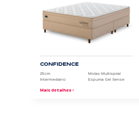
Conforto
Extra Firme
Firme
Intermediário
Macio
CONFIDENCE
Extra Macio
25cm
Molas Multispiral
Intermediário
Espuma Gel Sense
Altura
Mais detalhes >
10cm
14cm
14/17/20cm
14/17/22cm