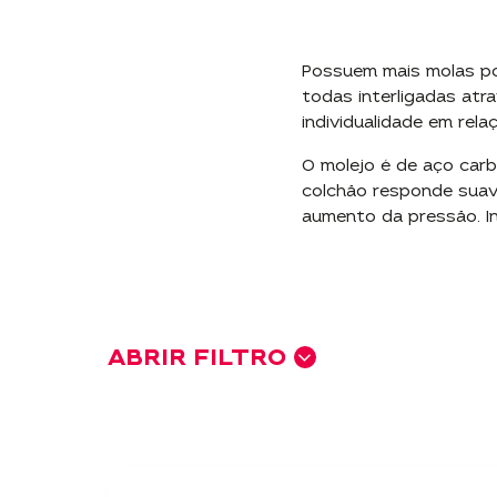
150Kg
160Kg
Possuem mais molas po
todas interligadas atra
180Kg
individualidade em rel
200Kg
O molejo é de aço carb
Bebês e crianças de até 3 anos
colchão responde sua
aumento da pressão. In
Mola
Mola Steel Core
Molas Miracoil
ABRIR FILTRO
Molas ensacadas 18cm
Molas Multispiral
Molas Superlastic